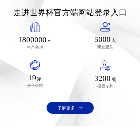
走进世界杯官方端网站登录入口
5000
1800000
人
㎡
研发团队
生产基地
19
3200
家
项
分子公司
授权专利
了解更多