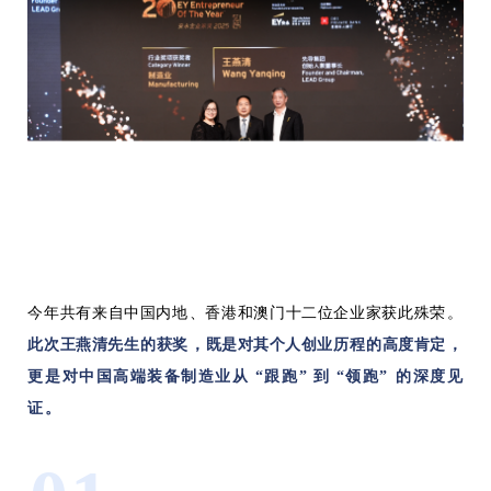
今年共有来自中国内地、香港和澳门十二位企业家获此殊荣。
此次王燕清先生的获奖，既是对其个人创业历程的高度肯定，
更是对中国高端装备制造业从 “跟跑” 到 “领跑” 的深度见
证。