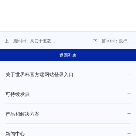
上一篇：风云十五载
下一篇：践行担
丨世界杯官方端网站登录
当，以爱赋能 | 世界杯
入口智能领航全球锂
官方端网站登录入口集团
返回列表
电，定义智造未来
高级副总裁宫晨瑜女士荣
膺“关工之友”称号
关于世界杯官方端网站登录入口
可持续发展
产品和解决方案
新闻中心