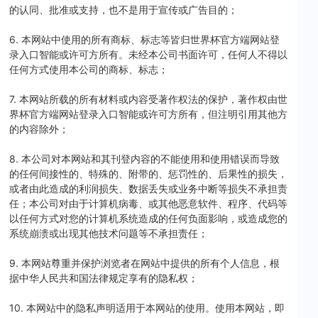
的认同、批准或支持，也不是用于宣传或广告目的；
6. 本网站中使用的所有商标、标志等皆归世界杯官方端网站登
录入口智能或许可方所有。未经本公司书面许可，任何人不得以
任何方式使用本公司的商标、标志；
7. 本网站所载的所有材料或内容受著作权法的保护，著作权由世
界杯官方端网站登录入口智能或许可方所有，但注明引用其他方
的内容除外；
8. 本公司对本网站和其刊登内容的不能使用和使用错误而导致
的任何间接性的、特殊的、附带的、惩罚性的、后果性的损失，
或者由此造成的利润损失、数据丢失或业务中断等损失不承担责
任；本公司对由于计算机病毒、或其他恶意软件、程序、代码等
以任何方式对您的计算机系统造成的任何负面影响，或造成您的
系统崩溃或出现其他技术问题等不承担责任；
9. 本网站尊重并保护浏览者在网站中提供的所有个人信息，根
据中华人民共和国法律规定享有的隐私权；
10. 本网站中的隐私声明适用于本网站的使用。使用本网站，即