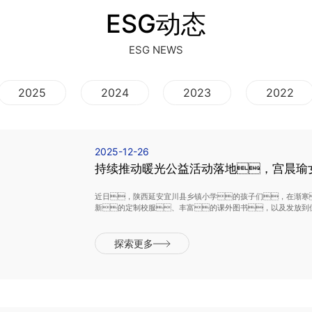
ESG动态
ESG NEWS
2025
2024
2023
2022
2025-12-26
持续推动暖光公益活动落地，宫晨瑜
近日，陕西延安宜川县乡镇小学的孩子们，在渐寒
新的定制校服、丰富的课外图书，以及发放到
着世界杯官方端网站登录入口智能“暖光公益基金”在当地的
扶”到“系统关怀”今年10月，世界杯官方端网站登录入口集团
探索更多