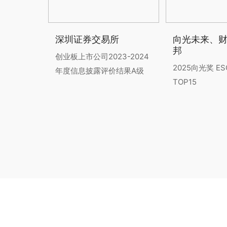
深圳证券交易所
向光未来、财
邦
创业板上市公司2023-2024
2025向光奖 
年度信息披露评价结果A级
TOP15