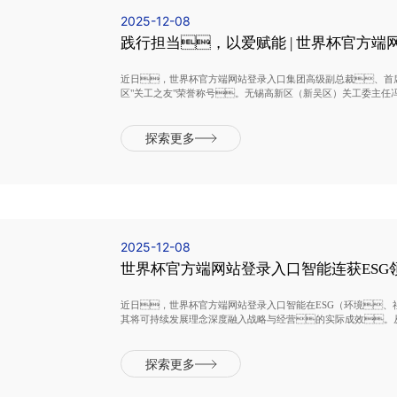
2025-12-08
践行担当，以爱赋能 | 世界杯官方
女士荣膺“关工之友”称号
近日，世界杯官方端网站登录入口集团高级副总裁、首
区"关工之友"荣誉称号。无锡高新区（新吴区）关工委主任
秦向军，区关工委副主任华瑞兴，秘书长薛智娟等一行
牌。"关工之友"旨在表彰在服...
探索更多
2025-12-08
世界杯官方端网站登录入口智能连获ES
可持续发展价值
近日，世界杯官方端网站登录入口智能在ESG（环境
其将可持续发展理念深度融入战略与经营的实际成效。
践，这一系列荣誉记录了公司在责任之路上的扎实足迹
功举办。在“致远奖”颁奖典礼上，世界杯官方端网站登录
探索更多