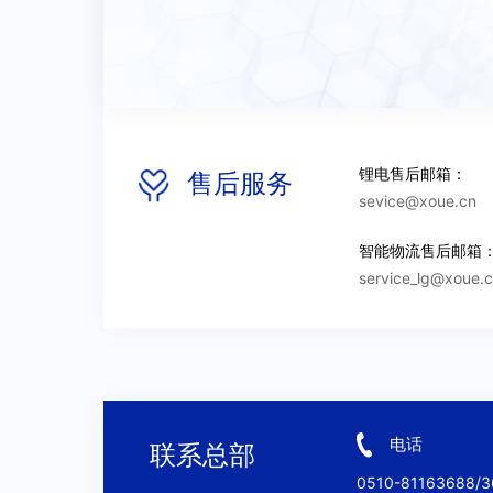
*
开户行名称
*
银
本人自愿填写并已阅读同意
*
2022
*
银行信贷状况
*
2020销售收
*
2021
入
锂电售后邮箱：
售后服务
sevice@xoue.cn
主要检测及实验设备
智能物流售后邮箱
service_lg@xoue.
*
客户公司
电话
联系总部
0510-81163688/