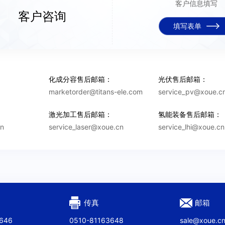
客户信息填写
行账号
*
固定资产原值
客户咨询
填写表单
《隐私条款》
、
《法律声明》
年毛利
*
2022年净利
率
率
销售收
*
2022销售收
入
入
化成分容售后邮箱：
光伏售后邮箱：
marketorder@titans-ele.com
service_pv@xoue.c
：
激光加工售后邮箱：
氢能装备售后邮箱：
cn
service_laser@xoue.cn
service_lhi@xoue.cn
*
联系人
*
联系电话
*
传真
邮箱
3646
0510-81163648
sale@xoue.c