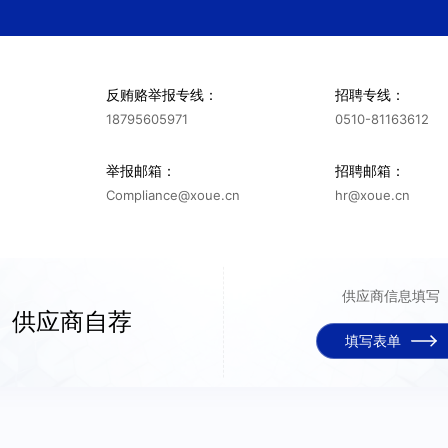
反贿赂举报专线：
招聘专线：
是
否
18795605971
0510-81163612
低
中
高
举报邮箱：
招聘邮箱：
1、普通零件加工
小时/周
2、复杂焊接件/机构件
Compliance@xoue.cn
hr@xoue.cn
供应商信息填写
供应商自荐
填写表单