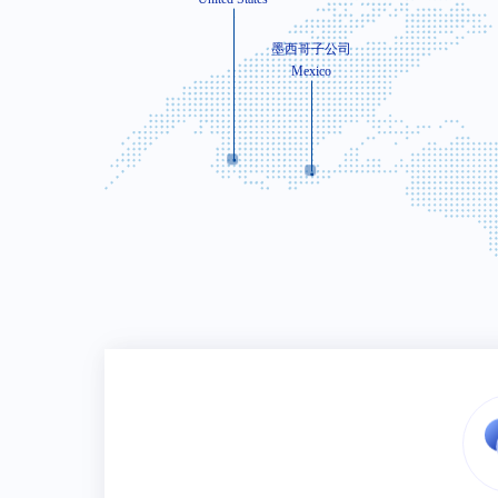
*
联系人
作业人员数
生产技术
墨西哥子公司
基本信息
Mexico
渠道、媒体、展会、活动等其他
质量管理体系（多选）
ISO9001
IATF16949
*
移动电话
*
公司名称
供应类型
加工件
标准件
*
联系人
*
加工件（多选）
需求信息
普通零件加工
复杂焊接件/机
4M以内大板加工
4M以上大板加
*
内容描述
热处理
原材料
*
移动电话
其他
主要设备情况