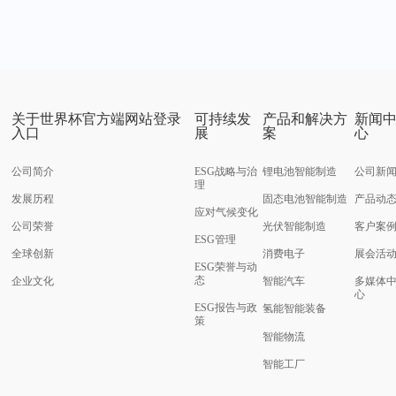
关于世界杯官方端网站登录
可持续发
产品和解决方
新闻
入口
展
案
心
公司简介
ESG战略与治
锂电池智能制造
公司新
理
发展历程
固态电池智能制造
产品动
应对气候变化
公司荣誉
光伏智能制造
客户案
ESG管理
全球创新
消费电子
展会活
ESG荣誉与动
态
企业文化
智能汽车
多媒体
心
ESG报告与政
氢能智能装备
策
智能物流
智能工厂