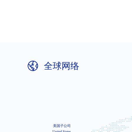
无锡
供应商自荐表
*
填表日期
*
邮政
全球网络
*
公司名称
*
营业执
*
注册资金
*
厂房
基本信息
生产供应商自荐表
*
联系人
*
*
公司名称
供应商立即自荐
*
总经理
*
总经理
加工件、标准件厂商必填
美国子公司
公司总人数
管理员
United States