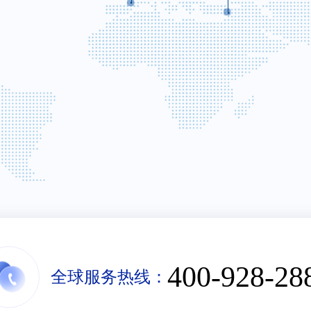
*
职务
水平
同行竞争对手
供应商
ISO14001
无
*
邮箱
*
业务领域
*
职务
构件加工
模具、刀具、高精密零件加工
镜面辊、包
工
机架、钣金加工
机架、钣金
齿轮类加工
特殊工序加工
*
邮箱
400-928-28
全球服务热线：