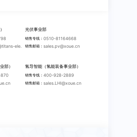
造商/产地
操作
修改
删除
）
光伏事业部
798
0510-81164668
销售专线：
增加
@titans-ele.
sales.pv@xoue.cn
销售邮箱：
造商/产地
操作
业部）
氢导智能（氢能装备事业部）
5870
400-928-2889
销售专线：
修改
删除
ue.cn
sales.LHI@xoue.cn
销售邮箱：
增加