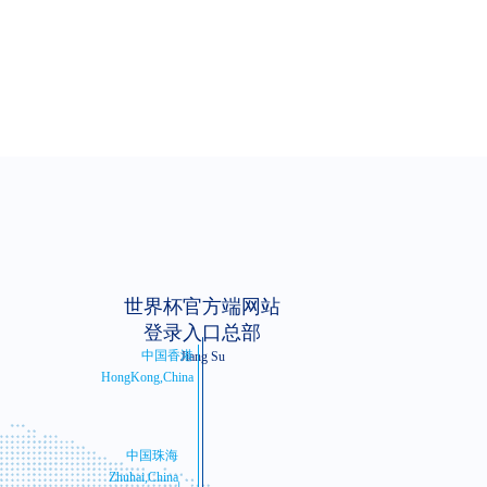
限公司
*
公司地址
世界杯官方端网站
*
服务行业
登录入口总部
中国香港
Jiang Su
*
邮箱
HongKong,China
*
质量部电话
中国珠海
质量管理人数
Zhuhai,China