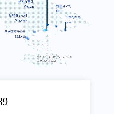
越南办事处
韩国分公司
Vietnam
ROK
新加坡子公司
日本分公司
Singapore
Japan
马来西亚子公司
Malaysia
胶辊加工
丝杆、螺杆加工
、不锈钢管道焊接
表面处理
机架龙门铣（6M以上）
89