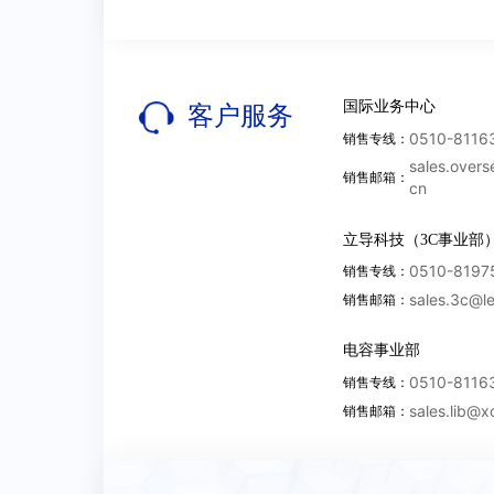
设备名称
需求信息
国际业务中心
客户服务
0510-8116
销售专线：
*
内容描述
sales.over
销售邮箱：
cn
主要检测及实验设备
设备名称
立导科技（3C事业部
0510-8197
销售专线：
本人自愿填写并已阅读同意
sales.3c@l
销售邮箱：
电容事业部
0510-8116
销售专线：
sales.lib@x
销售邮箱：
财务状况