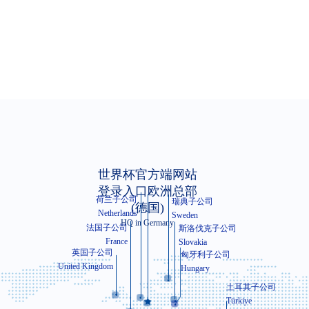
世界杯官方端网站登录入口智能装备股份有
编码
信息来源
照号
*
税务登记号
世界杯官方端网站
登录入口欧洲总部
面积
*
经营范围
荷兰子公司
瑞典子公司
(德国)
Netherlands
Sweden
HQ in Germany
法国子公司
斯洛伐克子公司
职位
*
电话
*
业务领域
France
Slovakia
英国子公司
匈牙利子公司
电话
*
质量负责人
United Kingdom
Hungary
土耳其子公司
人数
技术人员数
Türkiye