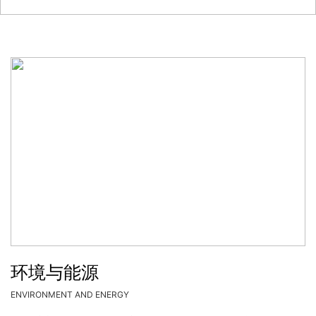
环境与能源
ENVIRONMENT AND ENERGY