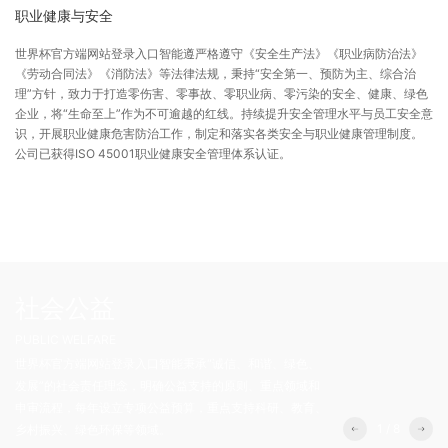
职业健康与安全
世界杯官方端网站登录入口智能遵严格遵守《安全生产法》《职业病防治法》
《劳动合同法》《消防法》等法律法规，秉持“安全第一、预防为主、综合治
理”方针，致力于打造零伤害、零事故、零职业病、零污染的安全、健康、绿色
企业，将“生命至上”作为不可逾越的红线。持续提升安全管理水平与员工安全意
识，开展职业健康危害防治工作，制定和落实各类安全与职业健康管理制度。
公司已获得ISO 45001职业健康安全管理体系认证。
社会公益
PUBLIC WELFARE
世界杯官方端网站登录入口智能秉承“诚信、和谐、绿色、
发展”的社会责任理念，明确公益支持的原则、重点领域和
申审流程，每年设立专项公益预算，重点支持科研、教育、
1
/
8
乡村振兴、绿色环保等领域。