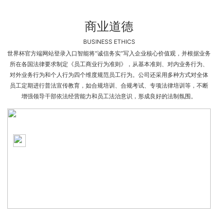
商业道德
BUSINESS ETHICS
世界杯官方端网站登录入口智能将“诚信务实”写入企业核心价值观，并根据业务
所在各国法律要求制定《员工商业行为准则》，从基本准则、对内业务行为、
对外业务行为和个人行为四个维度规范员工行为。公司还采用多种方式对全体
员工定期进行普法宣传教育，如合规培训、合规考试、专项法律培训等，不断
增强领导干部依法经营能力和员工法治意识，形成良好的法制氛围。
反贿赂管理
世界杯官方端网站登录入口智能不断提升风险管理及内控措施，加强项目
端违规舞弊问题防治，并取得ISO 37001国际反贿赂管理体系认证，实现
高水准规范管治。同时，作为“警企共建单位“，我们持续强化涉企经济类
犯罪打防协同，为地区经济社会发展贡献力量。